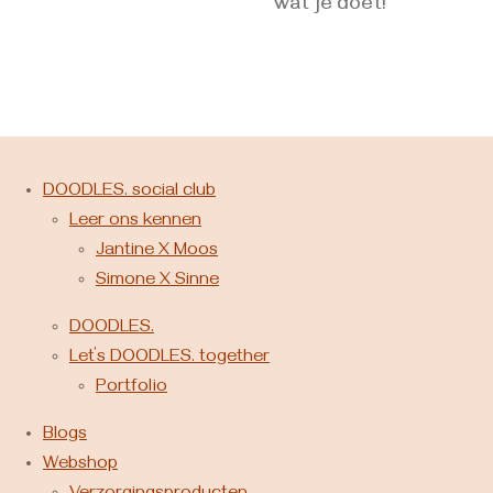
wat je doet!
DOODLES. social club
Leer ons kennen
Jantine X Moos
Simone X Sinne
DOODLES.
Let’s DOODLES. together
Portfolio
Blogs
Webshop