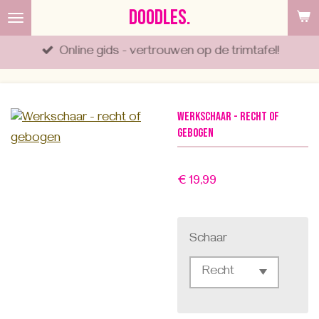
DOODLES.
Ga
direct
Online gids - vertrouwen op de trimtafel!
naar
de
hoofdinhoud
Werkschaar - recht of
gebogen
€ 19,99
Schaar