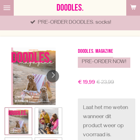
DOODLES.
Ga
direct
PRE-ORDER DOODLES. socks!
naar
de
hoofdinhoud
DOODLES. magazine
PRE-ORDER NOW!
€ 19,99
€ 23,99
Laat het me weten
wanneer dit
product weer op
voorraad is.