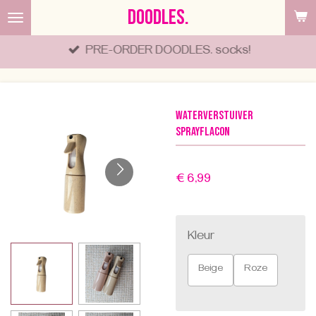
DOODLES.
Ga
direct
PRE-ORDER DOODLES. socks!
naar
de
hoofdinhoud
Waterverstuiver
sprayflacon
€ 6,99
Kleur
Beige
Roze