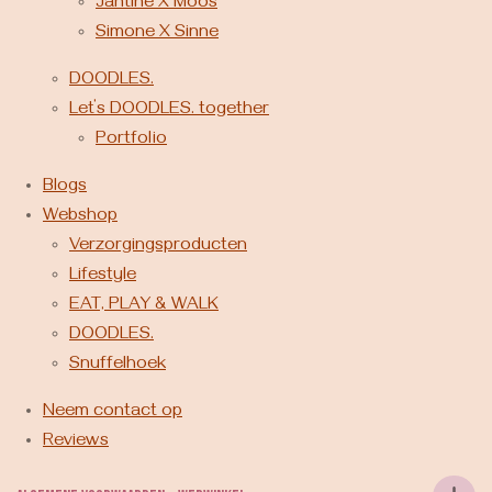
Jantine X Moos
Simone X Sinne
DOODLES.
Let’s DOODLES. together
Portfolio
Blogs
Webshop
Verzorgingsproducten
Lifestyle
EAT, PLAY & WALK
DOODLES.
Snuffelhoek
Neem contact op
Reviews