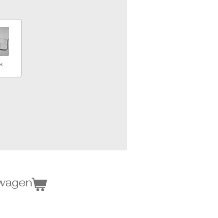
s
lwagen