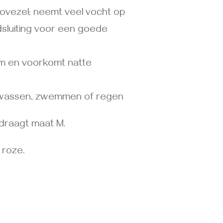
ovezel; neemt veel vocht op
dsluiting voor een goede
m en voorkomt natte
t wassen, zwemmen of regen
draagt maat M.
f roze.