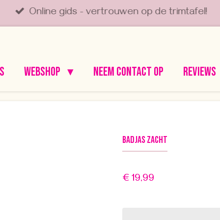
Online gids - vertrouwen op de trimtafel!
s
Webshop
Neem contact op
Reviews
Badjas zacht
€ 19,99