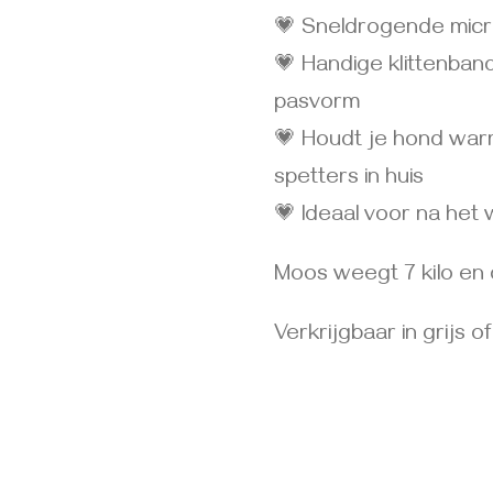
💗 Sneldrogende micr
💗 Handige klittenban
pasvorm
💗 Houdt je hond war
spetters in huis
💗 Ideaal voor na he
Moos weegt 7 kilo en 
Verkrijgbaar in grijs o