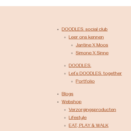
DOODLES. social club
Leer ons kennen
Jantine X Moos
Simone X Sinne
DOODLES.
Let’s DOODLES. together
Portfolio
Blogs
Webshop
Verzorgingsproducten
Lifestyle
EAT, PLAY & WALK