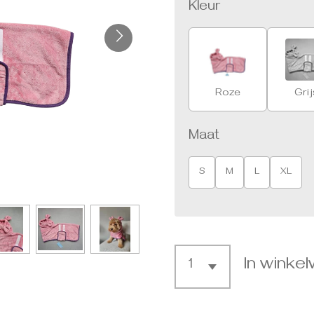
Kleur
Roze
Grij
Maat
S
M
L
XL
In winke