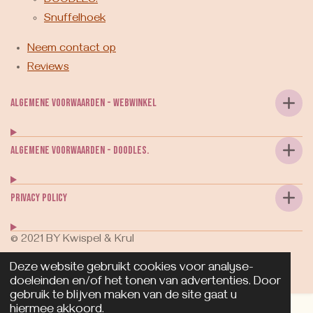
DOODLES.
Snuffelhoek
Neem contact op
Reviews
Algemene voorwaarden - webwinkel
Algemene voorwaarden - DOODLES.
Privacy Policy
© 2021 BY Kwispel & Krul
Powered by
JouwWeb
Deze website gebruikt cookies voor analyse-
doeleinden en/of het tonen van advertenties. Door
gebruik te blijven maken van de site gaat u
hiermee akkoord.