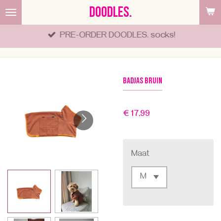
DOODLES.
Ga
direct
PRE-ORDER DOODLES. socks!
naar
de
hoofdinhoud
Badjas bruin
€ 17,99
Maat