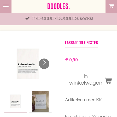
DOODLES.
Ga
direct
PRE-ORDER DOODLES. socks!
naar
de
hoofdinhoud
Labradoodle poster
€ 9,99
In
winkelwagen
Artikelnummer:
KK