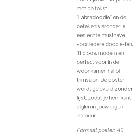
Een stijlvolle A3-poster
met de tekst
“Labradoodle”
en de
betekenis eronder is
een echte musthave
voor iedere doodle-fan.
Tijdloos, modern en
perfect voor in de
woonkamer, hal of
trimsalon. De poster
wordt geleverd
zonder
lijst
, zodat je hem kunt
stylen in jouw eigen
interieur.
Formaat poster: A3