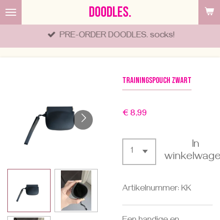
DOODLES.
Ga
direct
PRE-ORDER DOODLES. socks!
naar
de
hoofdinhoud
Trainingspouch ZWART
€ 8,99
In
winkelwag
Artikelnummer:
KK