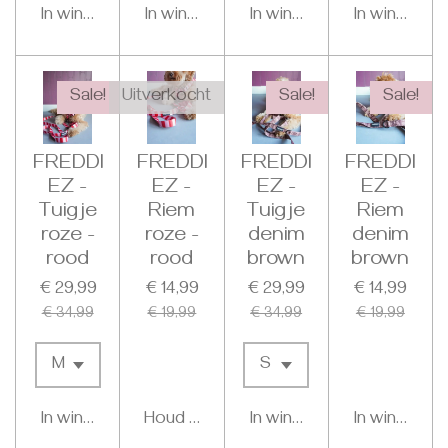
In winkelwagen
In winkelwagen
In winkelwagen
In winkelwa
Sale!
Uitverkocht
Sale!
Sale!
FREDDI
FREDDI
FREDDI
FREDDI
EZ -
EZ -
EZ -
EZ -
Tuigje
Riem
Tuigje
Riem
roze -
roze -
denim
denim
rood
rood
brown
brown
€ 29,99
€ 14,99
€ 29,99
€ 14,99
€ 34,99
€ 19,99
€ 34,99
€ 19,99
In winkelwagen
Houd mij op de hoogte
In winkelwagen
In winkelwa