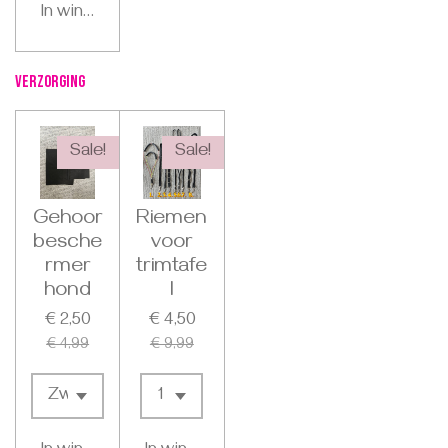
In winkelwagen
Verzorging
Sale!
Sale!
Gehoor
Riemen
besche
voor
rmer
trimtafe
hond
l
€ 2,50
€ 4,50
€ 4,99
€ 9,99