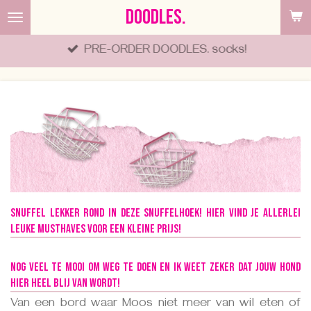
DOODLES.
Ga
direct
PRE-ORDER DOODLES. socks!
naar
de
hoofdinhoud
Snuffel lekker rond in deze snuffelhoek! Hier vind je allerlei
leuke musthaves voor een kleine prijs!
Nog veel te mooi om weg te doen en ik weet zeker dat jouw hond
hier heel blij van wordt!
Van een bord waar Moos niet meer van wil eten of