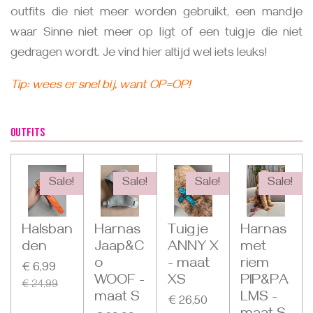
outfits die niet meer worden gebruikt, een mandje
waar Sinne niet meer op ligt of een tuigje die niet
gedragen wordt. Je vind hier altijd wel iets leuks!
Tip: wees er snel bij, want OP=OP!
Outfits
Sale!
Sale!
Sale!
Sale!
Halsban
Harnas
Tuigje
Harnas
den
Jaap&C
ANNY X
met
o
- maat
riem
€ 6,99
WOOF -
XS
PIP&PA
€ 24,99
maat S
LMS -
€ 26,50