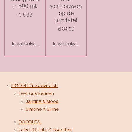
Mengflaco
Met
n 500 ml.
vertrouwen
op de
€ 6,99
trimtafel
€ 34,99
In winkelwagen
In winkelwagen
DOODLES. social club
Leer ons kennen
Jantine X Moos
Simone X Sinne
DOODLES.
Let’s DOODLES. together