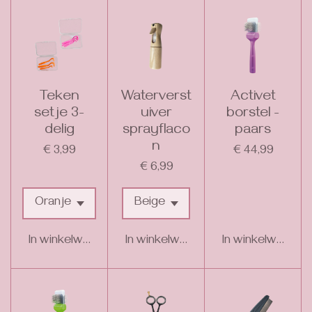
Teken
Waterverst
Activet
setje 3-
uiver
borstel -
delig
sprayflaco
paars
n
€ 3,99
€ 44,99
€ 6,99
In winkelwagen
In winkelwagen
In winkelwagen