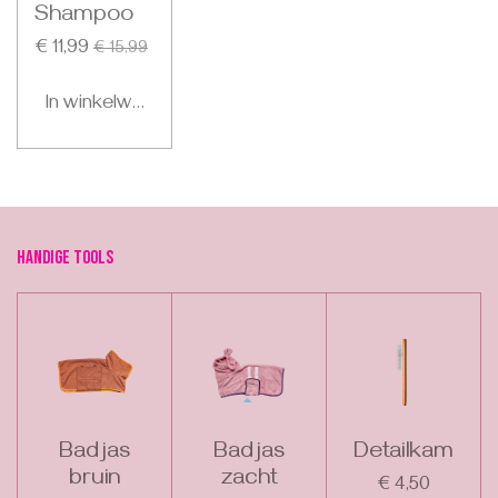
Shampoo
€ 11,99
€ 15,99
In winkelwagen
Handige tools
Badjas
Badjas
Detailkam
bruin
zacht
€ 4,50