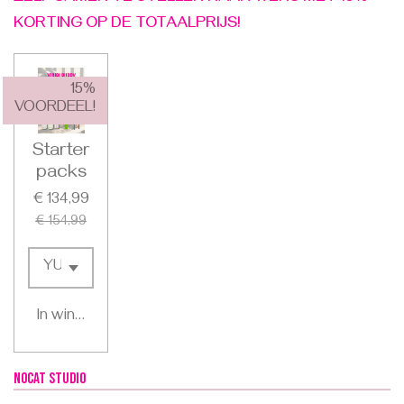
KORTING OP DE TOTAALPRIJS!
15%
VOORDEEL!
Starter
packs
€ 134,99
€ 154,99
In winkelwagen
nocat studio