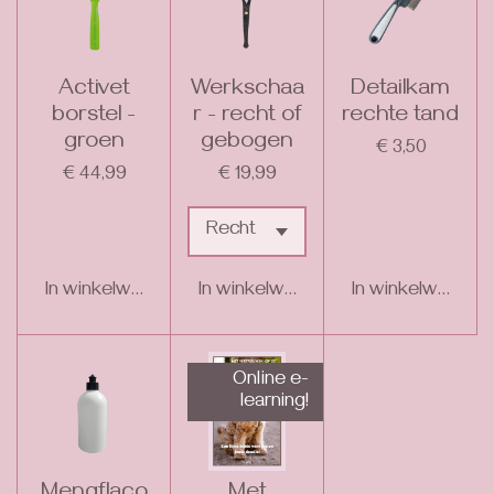
Activet
Werkschaa
Detailkam
borstel -
r - recht of
rechte tand
groen
gebogen
€ 3,50
€ 44,99
€ 19,99
In winkelwagen
In winkelwagen
In winkelwagen
Online e-
learning!