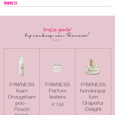
Pawness
PAWNESS
PAWNESS
PAWNESS
foam
Parfum
hondenpar
Droogsham
testers
fum
poo –
Grapefur
€ 7,50
Pooch
Delight