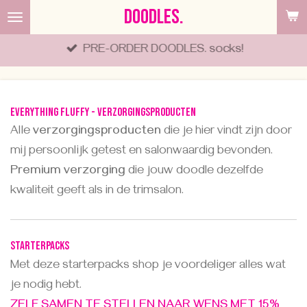
DOODLES.
Ga
direct
PRE-ORDER DOODLES. socks!
naar
de
hoofdinhoud
Everything fluffy - verzorgingsproducten
Alle
verzorgingsproducten
die je hier vindt zijn door
mij persoonlijk getest en salonwaardig bevonden.
Premium verzorging
die jouw doodle dezelfde
kwaliteit geeft als in de trimsalon.
STARTERPACKS
Met deze starterpacks shop je voordeliger alles wat
je nodig hebt.
ZELF SAMEN TE STELLEN NAAR WENS MET 15%