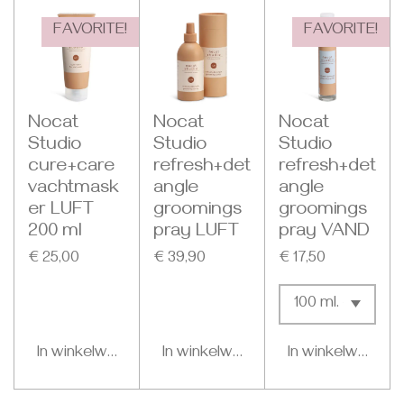
FAVORITE!
FAVORITE!
Nocat
Nocat
Nocat
Studio
Studio
Studio
cure+care
refresh+det
refresh+det
vachtmask
angle
angle
er LUFT
groomings
groomings
200 ml
pray LUFT
pray VAND
€ 25,00
€ 39,90
€ 17,50
In winkelwagen
In winkelwagen
In winkelwagen