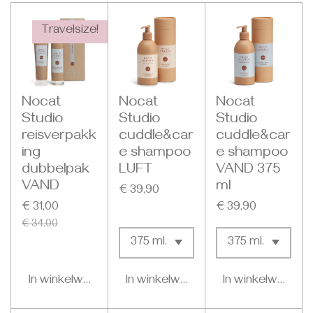
Travelsize!
Nocat
Nocat
Nocat
Studio
Studio
Studio
reisverpakk
cuddle&car
cuddle&car
ing
e shampoo
e shampoo
dubbelpak
LUFT
VAND 375
VAND
ml
€ 39,90
€ 31,00
€ 39,90
€ 34,00
In winkelwagen
In winkelwagen
In winkelwagen